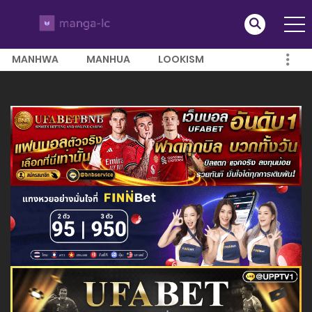
MANHWA
MANHUA
LOOKISM