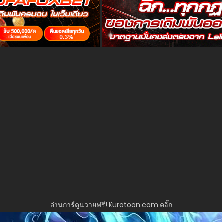
อ่านการ์ตูนวายฟรี! Kurotoon.com คลิ๊ก