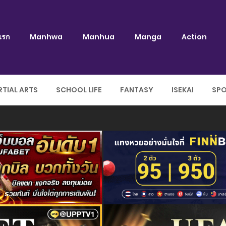
แรก
Manhwa
Manhua
Manga
Action
TIAL ARTS
SCHOOL LIFE
FANTASY
ISEKAI
SP