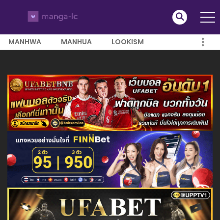
MANHWA
MANHUA
LOOKISM