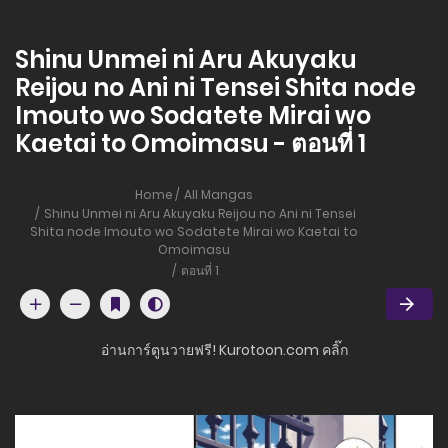
Shinu Unmei ni Aru Akuyaku
Reijou no Ani ni Tensei Shita node
Imouto wo Sodatete Mirai wo
Kaetai to Omoimasu - ตอนที่ 1
Home
All Mangas
Shinu Unmei ni Aru Akuyaku Reijou no Ani ni Tensei
Shita node Imouto wo Sodatete Mirai wo Kaetai to
Omoimasu
ตอนที่ 1
อ่านการ์ตูนวายฟรี! Kurotoon.com คลิ๊ก