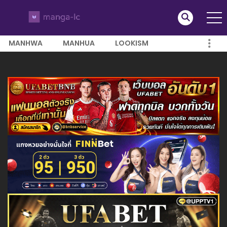
MANHWA
MANHUA
LOOKISM