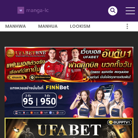
MANHWA
MANHUA
LOOKISM