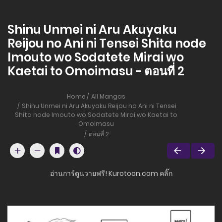
Shinu Unmei ni Aru Akuyaku
Reijou no Ani ni Tensei Shita node
Imouto wo Sodatete Mirai wo
Kaetai to Omoimasu - ตอนที่ 2
Home
All Mangas
Shinu Unmei ni Aru Akuyaku Reijou no Ani ni Tensei
Shita node Imouto wo Sodatete Mirai wo Kaetai to
Omoimasu
ตอนที่ 2
อ่านการ์ตูนวายฟรี! Kurotoon.com คลิ๊ก