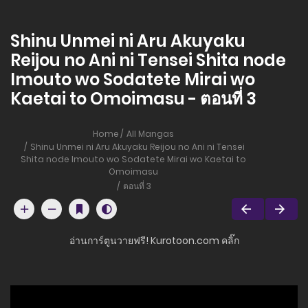
Shinu Unmei ni Aru Akuyaku
Reijou no Ani ni Tensei Shita node
Imouto wo Sodatete Mirai wo
Kaetai to Omoimasu - ตอนที่ 3
Home
All Mangas
Shinu Unmei ni Aru Akuyaku Reijou no Ani ni Tensei
Shita node Imouto wo Sodatete Mirai wo Kaetai to
Omoimasu
ตอนที่ 3
อ่านการ์ตูนวายฟรี! Kurotoon.com คลิ๊ก