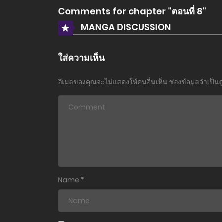
Comments for chapter "ตอนที่ 8"
MANGA DISCUSSION
ใส่ความเห็น
อีเมลของคุณจะไม่แสดงให้คนอื่นเห็น
ช่องข้อมูลจำเป็น
Name
*