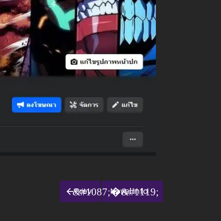
Prev
Novel Info