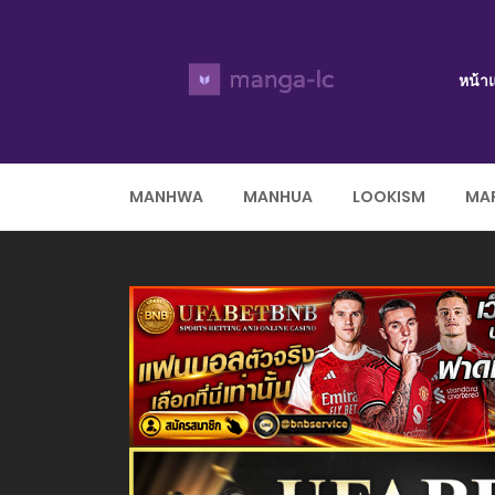
หน้า
MANHWA
MANHUA
LOOKISM
MAR