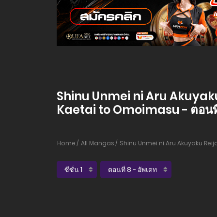
Shinu Unmei ni Aru Akuyaku
Kaetai to Omoimasu - ตอนที
Home
All Mangas
Shinu Unmei ni Aru Akuyaku Rei