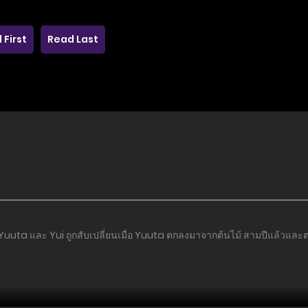
 First
Read Last
ม Yuuta และ Yui ถูกสับเปลี่ยนเมื่อ Yuuta ตกลงมาจากต้นไม้ สามปีแล้วและ