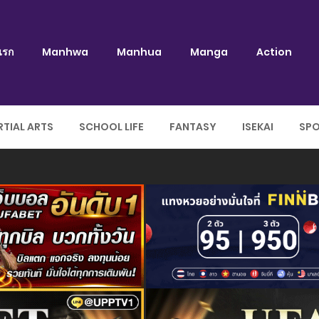
แรก
Manhwa
Manhua
Manga
Action
TIAL ARTS
SCHOOL LIFE
FANTASY
ISEKAI
SP