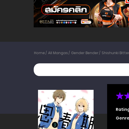
Home
All Mangas
Gender Bender
Shishunki Bitt
Ratin
Genre