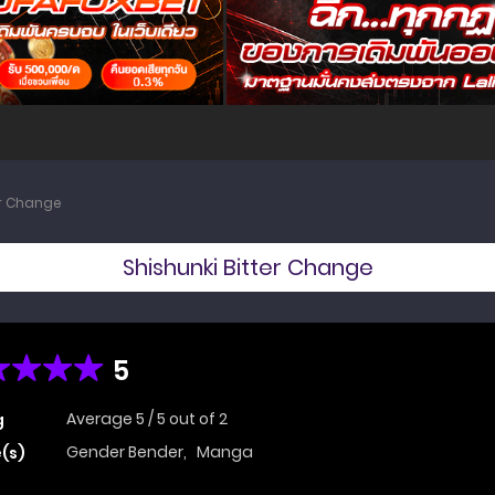
er Change
Shishunki Bitter Change
5
Average
5
/
5
out of
2
g
Gender Bender
,
Manga
(s)