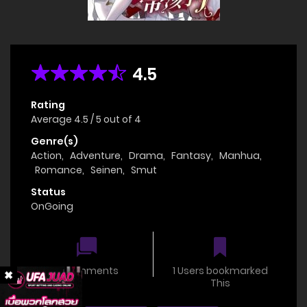
4.5
Rating
Average
4.5
/
5
out of
4
Genre(s)
Action
,
Adventure
,
Drama
,
Fantasy
,
Manhua
,
Romance
,
Seinen
,
Smut
Status
OnGoing
0 comments
1 Users bookmarked
This