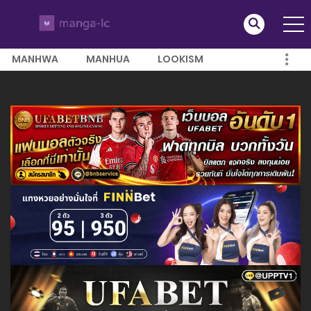
MANHWA
MANHUA
LOOKISM