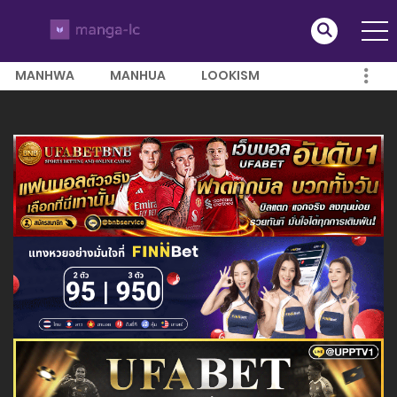
MANHWA
MANHUA
LOOKISM