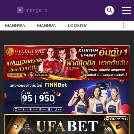
MANHWA
MANHUA
LOOKISM