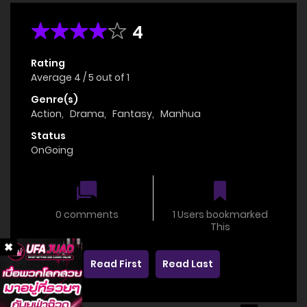
4
Rating
Average
4
/
5
out of
1
Genre(s)
Action
,
Drama
,
Fantasy
,
Manhua
Status
OnGoing
0 comments
1 Users bookmarked
This
Read First
Read Last