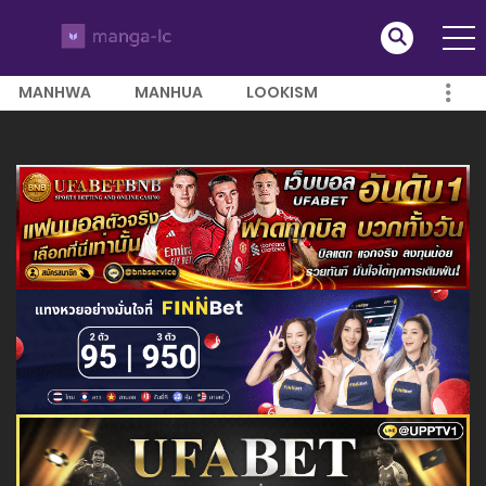
MANHWA
MANHUA
LOOKISM