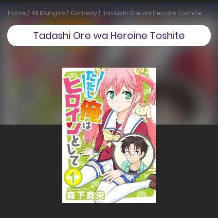
Home
All Mangas
Comedy
Tadashi Ore wa Heroine Toshite
Tadashi Ore wa Heroine Toshite