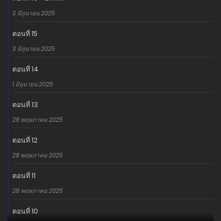
3 มิถุนายน 2025
ตอนที่ 15
3 มิถุนายน 2025
ตอนที่ 14
1 มิถุนายน 2025
ตอนที่ 13
28 พฤษภาคม 2025
ตอนที่ 12
28 พฤษภาคม 2025
ตอนที่ 11
28 พฤษภาคม 2025
ตอนที่ 10