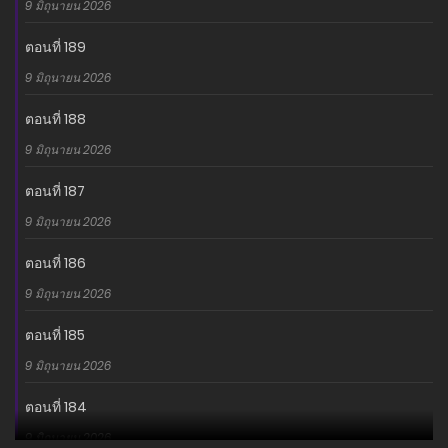
9 มิถุนายน 2026
ตอนที่ 189
9 มิถุนายน 2026
ตอนที่ 188
9 มิถุนายน 2026
ตอนที่ 187
9 มิถุนายน 2026
ตอนที่ 186
9 มิถุนายน 2026
ตอนที่ 185
9 มิถุนายน 2026
ตอนที่ 184
9 มิถุนายน 2026