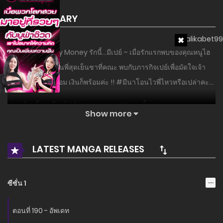
SUMMARY
เรื่องย่อ : Take My Money รักนี้…มีเปย์ – เมื่อรักแรกพบของคุณหนูไฮ
โซอย่างมีนา คือรุ่นพี่สุดเย็นชาที่คณะ พบกับภารกิจเปย์เพื่อมัดใจเจ้า
ชายในฝัน ! ใจพร้อม เงินก็พร้อมค่ะ !! #มีนาโอนไวพี่ไหวหรือเปล่าคะ…
อ่านเรื่องนี้ก่อนใครได้ที่ MANGA-LC.NET เท่านั้น!
Show more
LATEST MANGA RELEASES
ซีซั่น 1
ตอนที่ 190 - อัพเดท