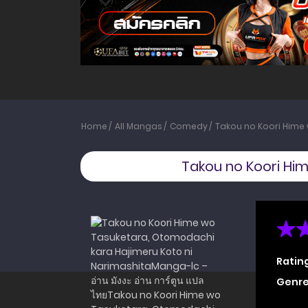
Home
All Mangas
Comedy
Takou no Koori Hime
Takou no Koori Hi
Ratin
Genre