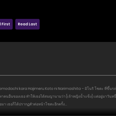
 First
Read Last
omodachi kara Hajimeru Koto ni Narimashita – มิโนริ โซตะ ที่ขึ้นรถไ
้าหาคนอื่นของเธอ ทําให้เธอได้สมญานามว่า [เจ้าหญิงนํ้าเเข็ง] เเต่อยู่มาว
่อมา เธอก็ได้ปรากฏตัวต่อหน้าโซตะอีกครั้ง…