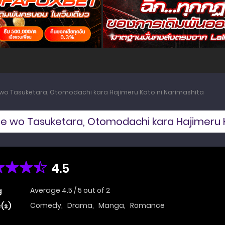
 wo Tasuketara, Otomodachi kara Hajimeru Koto ni Narimashita
me wo Tasuketara, Otomodachi kara Hajimeru K
4.5
Average
4.5
/
5
out of
2
g
Comedy
,
Drama
,
Manga
,
Romance
(s)