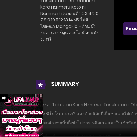
Read
SUMMARY
เรื่องย่อ : Takou no Koori Hime wo Tasuketara, Ot
อย่าง ชิโนโนเมะ นางิ เเละด้วยนิสัยที่เย็นชาเเละไม่เข
ความกล้า จากนั้นก็เข้าไปช่วยเหลือเธอ เเละในเช้าวันต