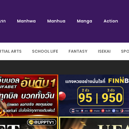
แรก
Manhwa
Manhua
Manga
Action
TIAL ARTS
SCHOOL LIFE
FANTASY
ISEKAI
SP