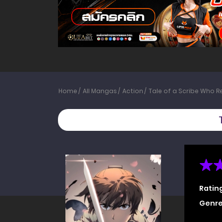
Home
All Mangas
Action
Tale of a Scribe Who R
Ratin
Genre