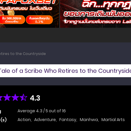
etires to the Countryside
Tale of a Scribe Who Retires to the Countrysid
4.3
Average
4.3
/
5
out of
16
g
Action
,
Adventure
,
Fantasy
,
Manhwa
,
Martial Arts
(s)