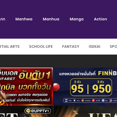
แรก
Manhwa
Manhua
Manga
Action
TIAL ARTS
SCHOOL LIFE
FANTASY
ISEKAI
SP