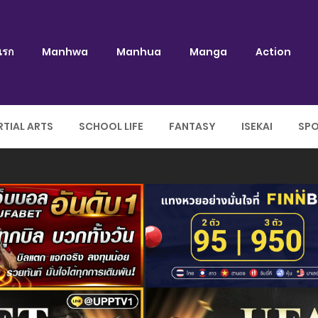
แรก
Manhwa
Manhua
Manga
Action
TIAL ARTS
SCHOOL LIFE
FANTASY
ISEKAI
SP