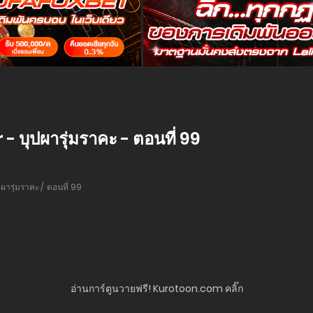
 บุปผารุ่มราคะ - ตอนที่ 99
ผารุ่มราคะ
ตอนที่ 99
อ่านการ์ตูนวายฟรี! Kurotoon.com คลิ๊ก