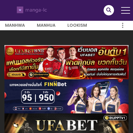
MANHWA
MANHUA
LOOKISM