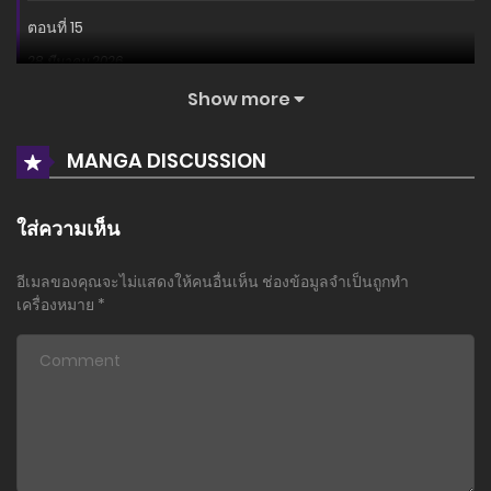
ตอนที่ 15
28 มีนาคม 2026
Show more
ตอนที่ 14
7 มีนาคม 2026
MANGA DISCUSSION
ตอนที่ 13.5
25 กุมภาพันธ์ 2026
ใส่ความเห็น
ตอนที่ 13
อีเมลของคุณจะไม่แสดงให้คนอื่นเห็น
ช่องข้อมูลจำเป็นถูกทำ
11 กุมภาพันธ์ 2026
เครื่องหมาย
*
ตอนที่ 12
12 มกราคม 2026
ตอนที่ 11
30 ธันวาคม 2025