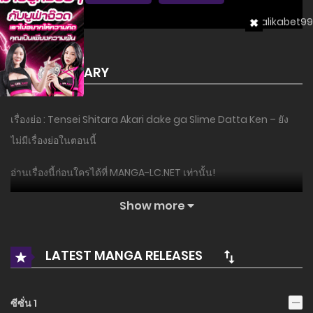
SUMMARY
เรื่องย่อ : Tensei Shitara Akari dake ga Slime Datta Ken – ยัง
ไม่มีเรื่องย่อในตอนนี้
อ่านเรื่องนี้ก่อนใครได้ที่ MANGA-LC.NET เท่านั้น!
Show more
LATEST MANGA RELEASES
ซีซั่น 1