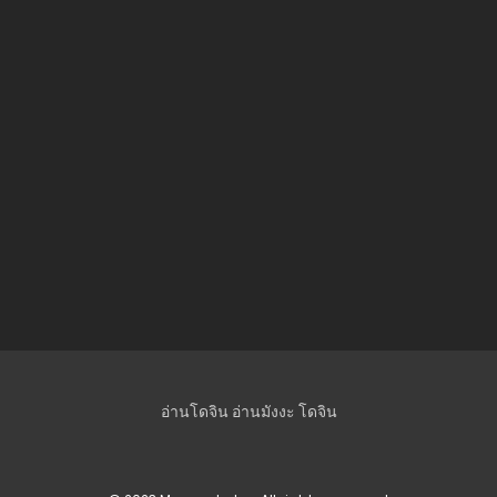
27 มิถุนายน 2025
ตอนที่ 3
10 มิถุนายน 2025
ตอนที่ 2
30 พฤษภาคม 2025
ตอนที่ 1.1
30 พฤษภาคม 2025
อ่านโดจิน
อ่านมังงะ
โดจิน