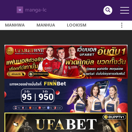
MANHWA
MANHUA
LOOKISM