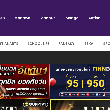
แรก
Manhwa
Manhua
Manga
Action
TIAL ARTS
SCHOOL LIFE
FANTASY
ISEKAI
SP