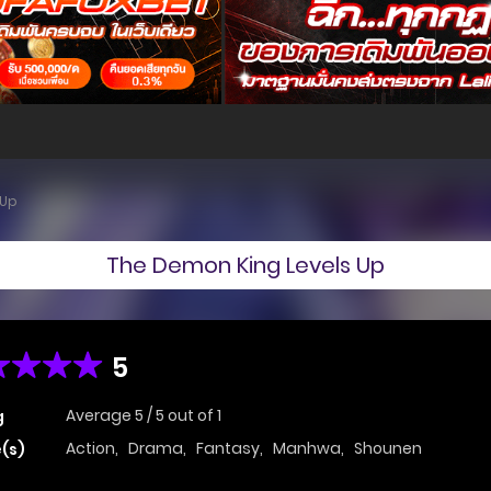
 Up
The Demon King Levels Up
5
Average
5
/
5
out of
1
g
Action
,
Drama
,
Fantasy
,
Manhwa
,
Shounen
(s)