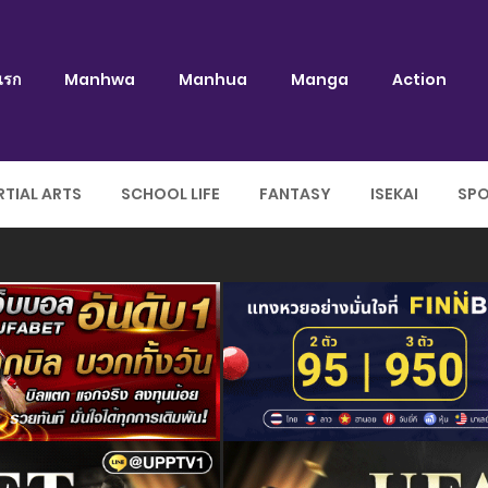
แรก
Manhwa
Manhua
Manga
Action
TIAL ARTS
SCHOOL LIFE
FANTASY
ISEKAI
SP