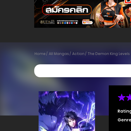
Home
All Mangas
Action
The Demon King Levels
Ratin
Genre