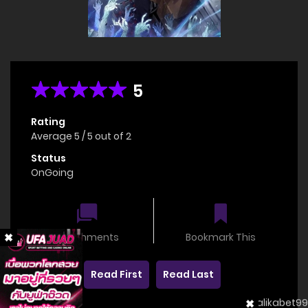
5
Rating
Average
5
/
5
out of
2
Status
OnGoing
0 comments
Bookmark This
Read First
Read Last