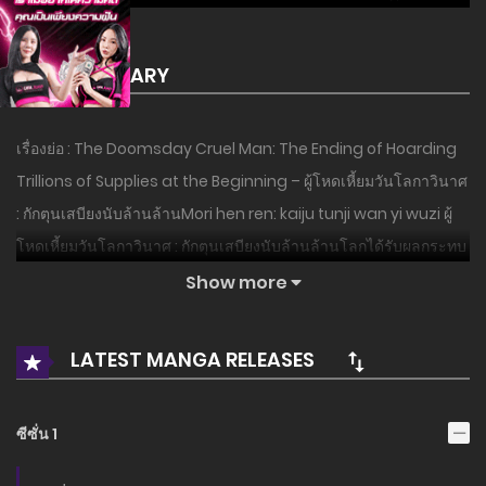
SUMMARY
เรื่องย่อ : The Doomsday Cruel Man: The Ending of Hoarding
Trillions of Supplies at the Beginning – ผู้โหดเหี้ยมวันโลกาวินาศ
: กักตุนเสบียงนับล้านล้านMori hen ren: kaiju tunji wan yi wuzi ผู้
โหดเหี้ยมวันโลกาวินาศ : กักตุนเสบียงนับล้านล้านโลกได้รับผลกระทบ
จากพลังงานที่ไม่รู้จัก แกนกลางขยายตัว และภัยพิบัติทางธรรมชาติก็
Show more
เข้ามาความร้อนจัด แผ่นดินไหว ภูเขาไฟระเบิด น้ำท่วม ความหนาว
เย็นขั้นรุนแรง…ภัยพิบัติทางธรรมชาติและที่มนุษย์สร้างขึ้นมาทีหลัง!ซู
LATEST MANGA RELEASES
เฉินดิ้นรนในหายนะและในที่สุดก็เข้าสู่เขตปลอดภัย แต่สุดท้ายก็ถูก
แฟนสาวหักหลัง!เกิดใหม่และกลับมาหนึ่งเดือนก่อนสิ้น คราวนี้ อยู่เพื่อ
ซีซั่น 1
ตัวเองเท่านั้น!