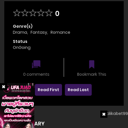
0
Genre(s)
Drama
,
Fantasy
,
Romance
Status
OnGoing
0 comments
Bookmark This
Read First
Read Last
SUMMARY