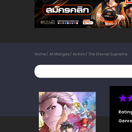
Home
All Mangas
Action
The Eternal Supreme
Ratin
Genre