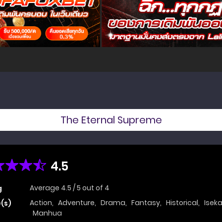
The Eternal Supreme
4.5
Average
4.5
/
5
out of
4
g
Action
,
Adventure
,
Drama
,
Fantasy
,
Historical
,
Iseka
(s)
Manhua