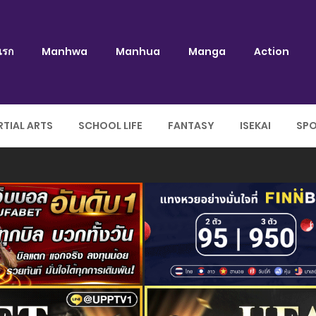
แรก
Manhwa
Manhua
Manga
Action
TIAL ARTS
SCHOOL LIFE
FANTASY
ISEKAI
SP