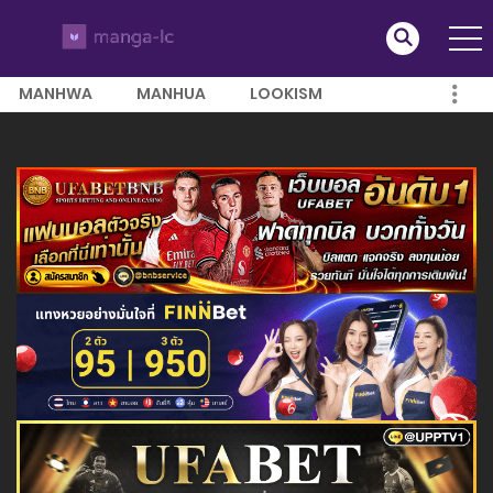
MANHWA
MANHUA
LOOKISM