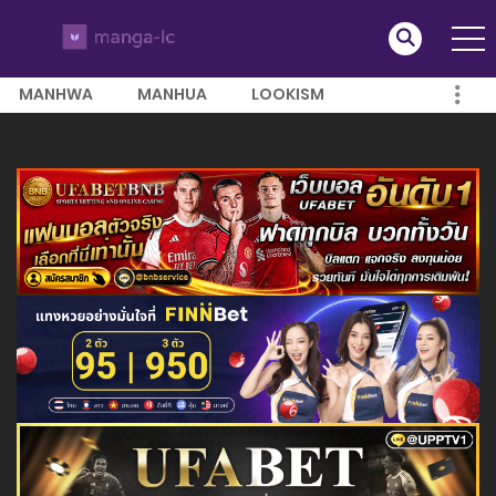
MANHWA
MANHUA
LOOKISM