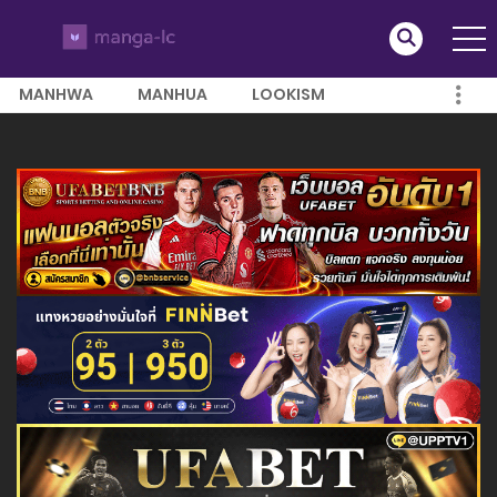
MANHWA
MANHUA
LOOKISM