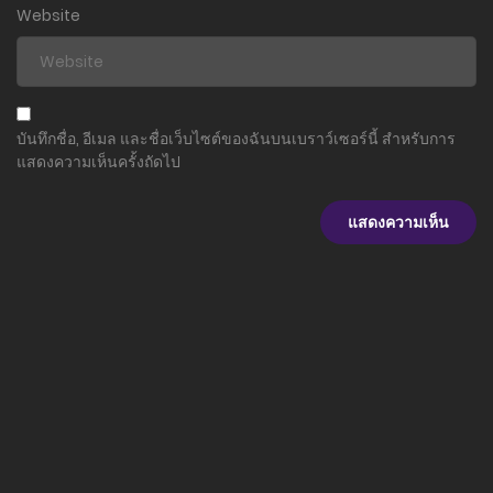
Website
ตอนที่ 36
5 มกราคม 2024
ตอนที่ 35
บันทึกชื่อ, อีเมล และชื่อเว็บไซต์ของฉันบนเบราว์เซอร์นี้ สำหรับการ
5 มกราคม 2024
แสดงความเห็นครั้งถัดไป
ตอนที่ 34
5 มกราคม 2024
ตอนที่ 33
5 มกราคม 2024
ตอนที่ 32
5 มกราคม 2024
ตอนที่ 31
5 มกราคม 2024