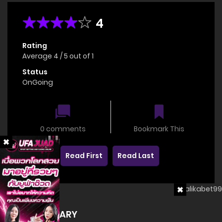
4
Rating
Average
4
/
5
out of
1
Status
OnGoing
0 comments
Bookmark This
Read First
Read Last
SUMMARY