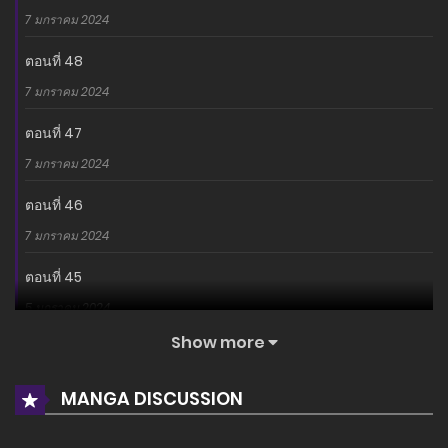
7 มกราคม 2024
ตอนที่ 48
7 มกราคม 2024
ตอนที่ 47
7 มกราคม 2024
ตอนที่ 46
7 มกราคม 2024
ตอนที่ 45
5 มกราคม 2024
Show more
ตอนที่ 44
5 มกราคม 2024
MANGA DISCUSSION
ตอนที่ 43