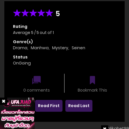
5
Rating
Average
5
/
5
out of
1
Genre(s)
Drama
,
Manhwa
,
Mystery
,
Seinen
Status
OnGoing
0 comments
Bookmark This
Read First
Read Last