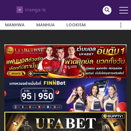
MANHWA
MANHUA
LOOKISM