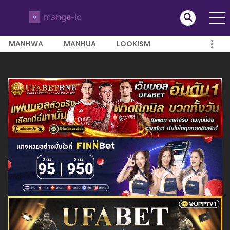
MANHWA
MANHUA
LOOKISM