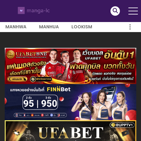
MANHWA
MANHUA
LOOKISM