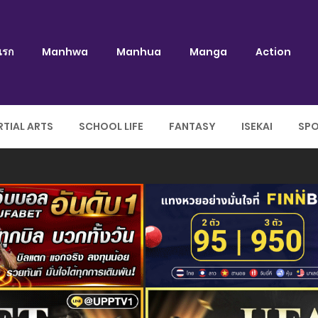
แรก
Manhwa
Manhua
Manga
Action
TIAL ARTS
SCHOOL LIFE
FANTASY
ISEKAI
SP