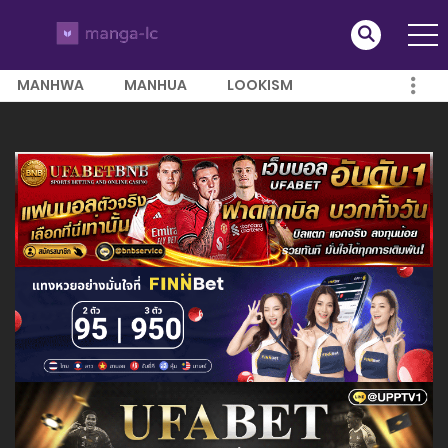
MANHWA
MANHUA
LOOKISM