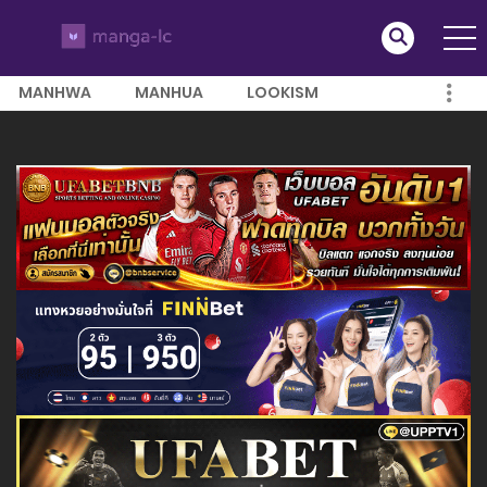
MANHWA
MANHUA
LOOKISM