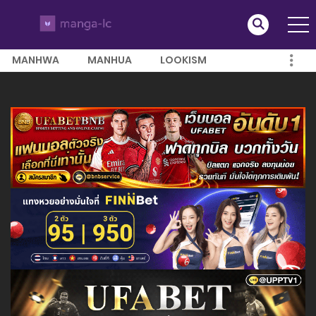
MANHWA
MANHUA
LOOKISM