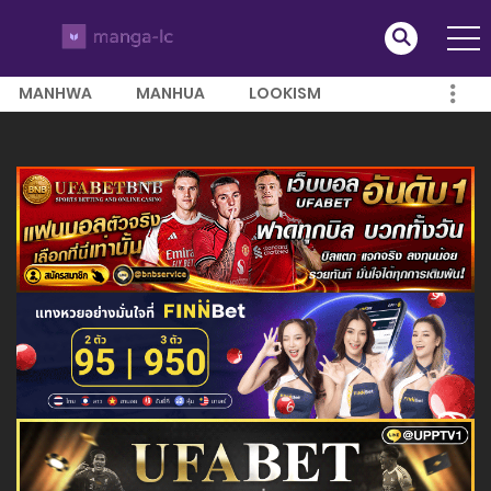
MANHWA
MANHUA
LOOKISM