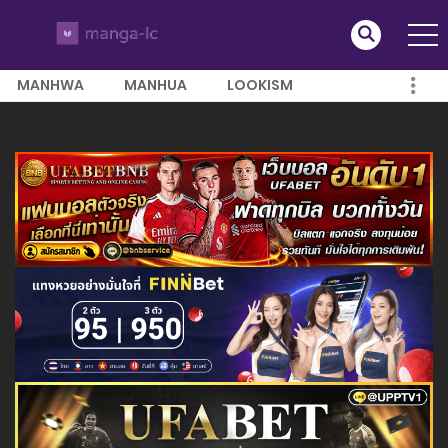
MANHWA
MANHUA
LOOKISM