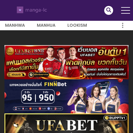
MANHWA
MANHUA
LOOKISM