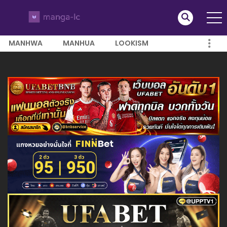
MANHWA
MANHUA
LOOKISM