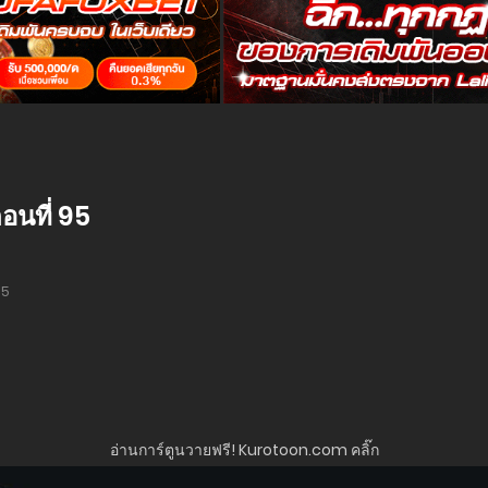
นที่ 95
95
อ่านการ์ตูนวายฟรี! Kurotoon.com คลิ๊ก