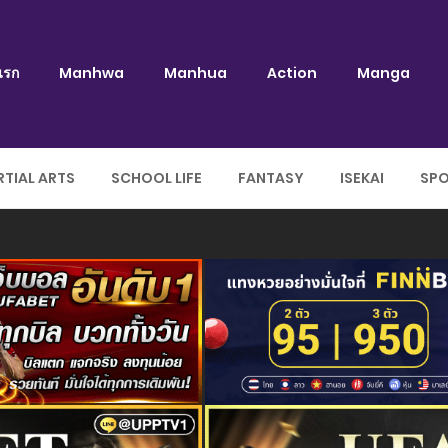
แรก
Manhwa
Manhua
Action
Manga
TIAL ARTS
SCHOOL LIFE
FANTASY
ISEKAI
SP