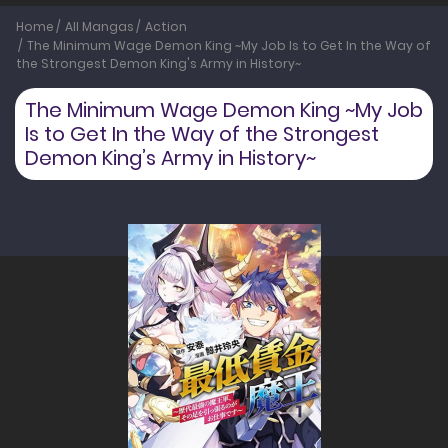
Home
All Mangas
Action
The Minimum Wage Demon King ~My Job Is to Get In the Way of
the Strongest Demon King's Army in History~
The Minimum Wage Demon King ~My Job
Is to Get In the Way of the Strongest
Demon King’s Army in History~