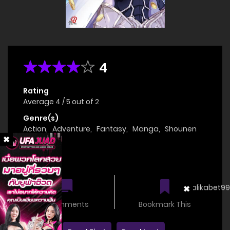
4
Rating
Average
4
/
5
out of
2
Genre(s)
Action
,
Adventure
,
Fantasy
,
Manga
,
Shounen
Status
OnGoing
0 comments
Bookmark This