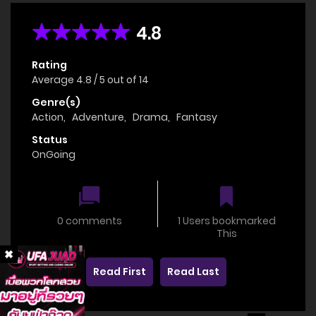
4.8
Rating
Average
4.8
/
5
out of
14
Genre(s)
Action
,
Adventure
,
Drama
,
Fantasy
Status
OnGoing
0 comments
1 Users bookmarked
This
Read First
Read Last