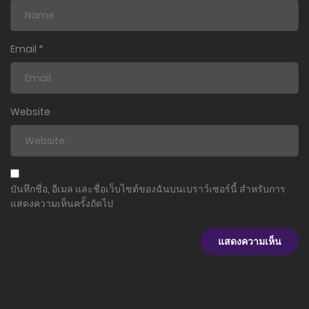
ตอนที่ 97
26 กุมภาพันธ์ 2024
Email
*
ตอนที่ 96
26 กุมภาพันธ์ 2024
Website
ตอนที่ 95
26 กุมภาพันธ์ 2024
ตอนที่ 94
บันทึกชื่อ, อีเมล และชื่อเว็บไซต์ของฉันบนเบราว์เซอร์นี้ สำหรับการ
1 กุมภาพันธ์ 2024
แสดงความเห็นครั้งถัดไป
ตอนที่ 93
25 มกราคม 2024
ตอนที่ 92
17 มกราคม 2024