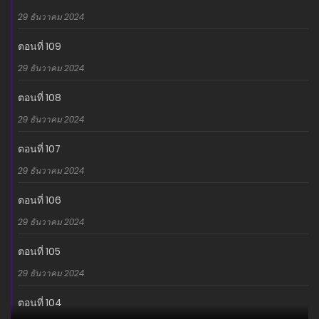
29 ธันวาคม 2024
ตอนที่ 109
29 ธันวาคม 2024
ตอนที่ 108
29 ธันวาคม 2024
ตอนที่ 107
29 ธันวาคม 2024
ตอนที่ 106
29 ธันวาคม 2024
ตอนที่ 105
29 ธันวาคม 2024
ตอนที่ 104