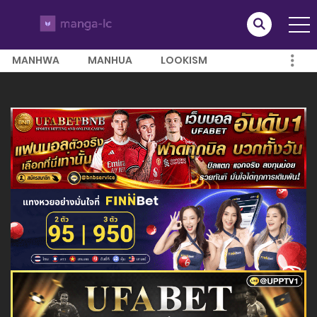
MANHWA
MANHUA
LOOKISM