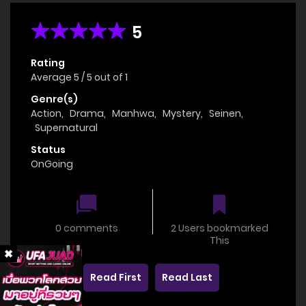
5
Rating
Average
5
/
5
out of
1
Genre(s)
Action
,
Drama
,
Manhwa
,
Mystery
,
Seinen
,
Supernatural
Status
OnGoing
0 comments
2 Users bookmarked
This
Read First
Read Last