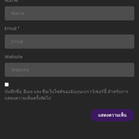
Name
*
22 มิถุนายน 2025
ตอนที่ 23
22 มิถุนายน 2025
Email
*
ตอนที่ 22
22 มิถุนายน 2025
Website
ตอนที่ 21
22 มิถุนายน 2025
ตอนที่ 20
บันทึกชื่อ, อีเมล และชื่อเว็บไซต์ของฉันบนเบราว์เซอร์นี้ สำหรับการ
22 มิถุนายน 2025
แสดงความเห็นครั้งถัดไป
ตอนที่ 19
22 มิถุนายน 2025
ตอนที่ 18
22 มิถุนายน 2025