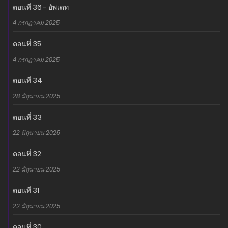
ตอนที่ 36 - อัพเดท
4 กรกฎาคม 2025
ตอนที่ 35
4 กรกฎาคม 2025
ตอนที่ 34
28 มิถุนายน 2025
ตอนที่ 33
22 มิถุนายน 2025
ตอนที่ 32
22 มิถุนายน 2025
ตอนที่ 31
22 มิถุนายน 2025
ตอนที่ 30