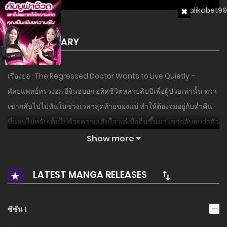
SUMMARY
เรื่องย่อ : The Regressed Doctor Wants to Live Quietly –
ศัลยแพทย์ทรวงอก อีจินฮยอก อุทิศชีวิตหลายสิบปีเพื่อผู้ป่วยเท่านั้น ทว่า
เขากลับไปไม่ทันในช่วงเวลาสุดท้ายของแม่ ทำให้ต้องจมอยู่กับค่ำคืน
ที่นอนไม่หลับเต็มไปด้วยความเสียใจ แต่เมื่อตื่นขึ้นมา เขากลับพบว่าตัว
เองย้อนเวลากลับไปในเดือนกุมภาพันธ์ ปี 1998 ซึ่งเป็นช่วงเวลาที่เขา
Show more
ยังเป็นแค่แพทย์ฝึกหัด! ในชีวิตที่สองนี้ เขาปรารถนาจะทุ่มเทเวลา
ทั้งหมดให้กับครอบครัว… แต่ไม่ว่าเขาจะทำอะไร การใช้ชีวิตอย่างเงียบ
LATEST MANGA RELEASES
สงบก็ดูเหมือนจะเป็นไปไม่ได้เลย…!
อ่านเรื่องนี้ก่อนใครได้ที่ MANGA-LC.NET เท่านั้น!
ซีซั่น 1