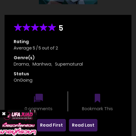
5
Rating
Average
5
/
5
out of
2
Genre(s)
Drama
,
Manhwa
,
Supernatural
Status
OnGoing
0 comments
Bookmark This
Read First
Read Last