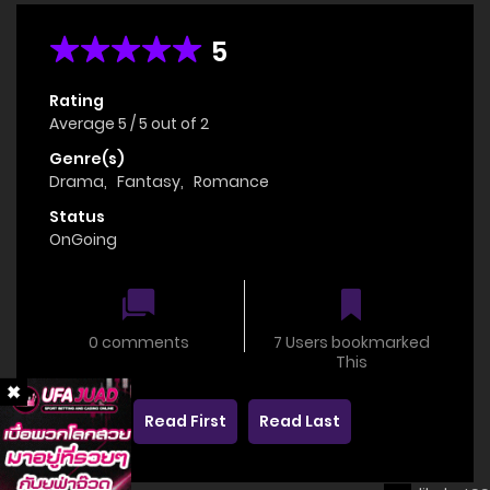
5
Rating
Average
5
/
5
out of
2
Genre(s)
Drama
,
Fantasy
,
Romance
Status
OnGoing
0 comments
7 Users bookmarked
This
Read First
Read Last