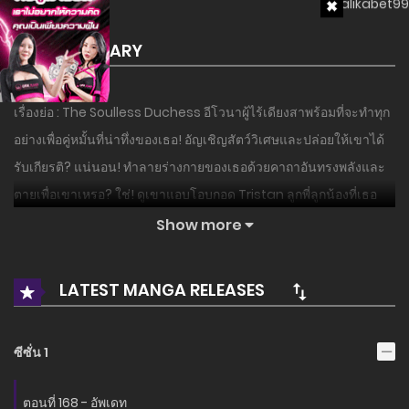
SUMMARY
เรื่องย่อ : The Soulless Duchess อีโวนาผู้ไร้เดียงสาพร้อมที่จะทำทุก
อย่างเพื่อคู่หมั้นที่น่าทึ่งของเธอ! อัญเชิญสัตว์วิเศษและปล่อยให้เขาได้
รับเกียรติ? แน่นอน! ทำลายร่างกายของเธอด้วยคาถาอันทรงพลังและ
ตายเพื่อเขาเหรอ? ใช่! ดูเขาแอบโอบกอด Tristan ลูกพี่ลูกน้องที่เธอ
ไว้ใจด้วยความหลงใหลและเยาะเย้ยเธออย่างเปิดเผยเหรอ? โอกะ-
Show more
เดี๋ยวก่อน อะไร ทันใดนั้น อีโวนาก็เสียชีวิต…และตื่นขึ้นมาเมื่อปีที่แล้ว
ด้วยหัวใจที่หนักอึ้ง ด้วยความรู้ของเธอ Yvona ก็พร้อมที่จะต่อสู้เพื่อตัว
LATEST MANGA RELEASES
เธอเอง และอืม อาจจะสร้างพันธมิตรกับ Duke of Azentine ผู้เลือด
เย็น…
ซีซั่น 1
อ่านเรื่องนี้ก่อนใครได้ที่ MANGA-LC.NET เท่านั้น!
ตอนที่ 168 - อัพเดท