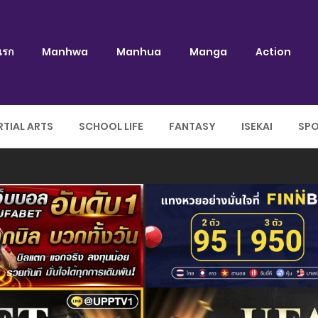
แรก
Manhwa
Manhua
Manga
Action
TIAL ARTS
SCHOOL LIFE
FANTASY
ISEKAI
SP